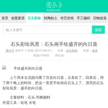
首页
创意家居
石头彩绘
软陶粘土
布艺折纸
手工编织
旧物改造
手工小制作
石头彩绘风景：石头画手绘盛开的向日葵
图乐子
发布于 11年前 (2015-08-21)
分类：
石头彩绘
来源：
逍遥
阅读(10563)
评论(0)
上个周末去花园沟看了百亩向日葵，太喜欢了。回来后，用
了两个晚上的时间，把这一美景手绘画在石头上了。漂亮的石头
彩绘风景：盛开的向日葵。
主要材料：石头 丙烯颜料
所需工具：铅笔 水笔